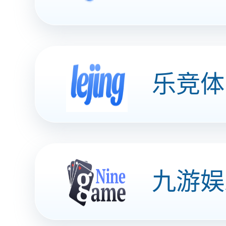
0比3不敌突尼斯队无缘晋
尤塞恩·博
级，U19国足
莱尔斯
2026-06-08
推荐
2026-06
推荐网站
MILANCOM米兰·(中国)官方网站
博亚app下载
爱游戏官网
mk体育在线下载
开云体育