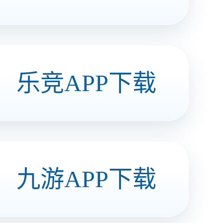
马拉松世界纪录保持者基普图
姆步频
2026-07-28
推荐
华体会网页版
体会网页版-华体会（中国） ✅eson推荐🌈「2026好运
滚」🔰全新官网正式上线🔰 成立于2007年9月，注册资