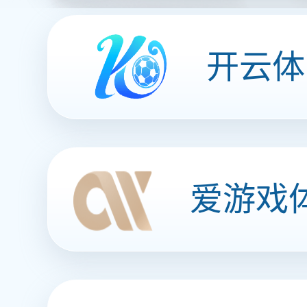
站位混乱的问题；次战
了自信。到了第三场
这支U19国足中，多
奏和强度。尤其是面
种经历，远比成绩本
以赛代练，U
土伦杯作为一项传统青
仗，球队的战术体系
提高反击效率等。从长
前锋刘昊宇和中场陈
“这支中国队的技术能
国足的成长曲线值得
展望未来，U19国足