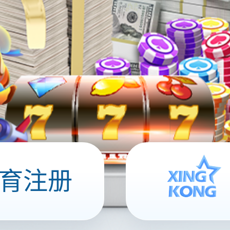
短板，但整体表现已超出预期
国足在开场阶段并未怯场，反而通过前场逼抢制造了几次威胁进
对抗优势，在第20分钟和第35分钟连入两球，早早确立领先。
但突尼斯队在第70分钟利用反击锁定胜局。纵观全场比赛，U1
但把握机会的能力仍是最大短板。这支球队去年才重新组建，磨
级别的对手周旋，整体表现已超出预期。正如主教练在赛后所言
要的收获。”
展现进步，年轻队伍积攒宝贵经验
U19国足的表现可谓低开高走。首战0比2不敌强大的墨西哥队