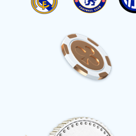
0比3不敌突尼
6月12日凌晨，在法
队，最终以一胜两负的
出的拼劲和技战术执