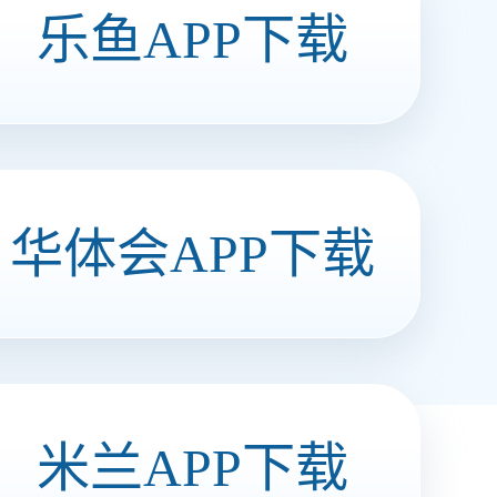
青年军而言，输球并不
要保持住这股冲劲和纪
下一篇：
青岛西海岸引援预算vs南通支云阵
4